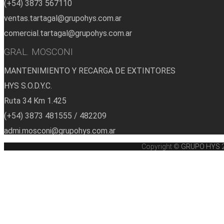
(+54) 3873 567110
ventas.tartagal@grupohys.com.ar
comercial.tartagal@grupohys.com.ar
GRAL. MOSCONI
MANTENIMIENTO Y RECARGA DE EXTINTORES
HYS S.O.D.Y.C.
Ruta 34 Km 1.425
(+54) 3873 481555 / 482209
admi.mosconi@grupohys.com.ar
Copyright ©
GRUPO HYS 202