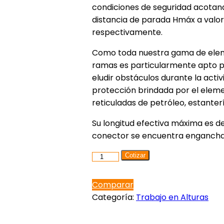
condiciones de seguridad acotand
distancia de parada Hmáx a valore
respectivamente.
Como toda nuestra gama de elem
ramas es particularmente apto pa
eludir obstáculos durante la activ
protección brindada por el eleme
reticuladas de petróleo, estanter
Su longitud efectiva máxima es 
conector se encuentra enganchad
3011/2
Cotizar
cantidad
Comparar
Categoría:
Trabajo en Alturas