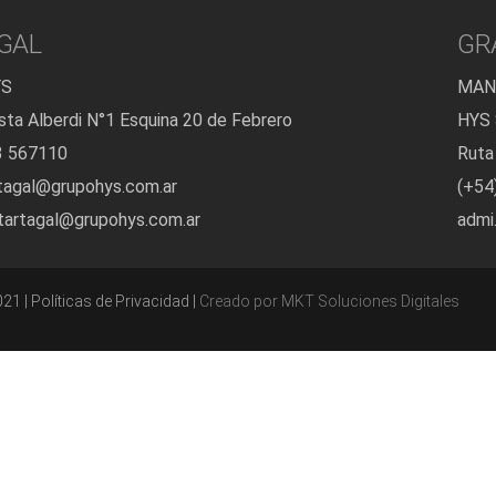
GAL
GR
YS
MAN
sta Alberdi N°1 Esquina 20 de Febrero
HYS S
3 567110
Ruta
rtagal@grupohys.com.ar
(+54
.tartagal@grupohys.com.ar
admi
 | Políticas de Privacidad |
Creado por
MKT Soluciones Digitales