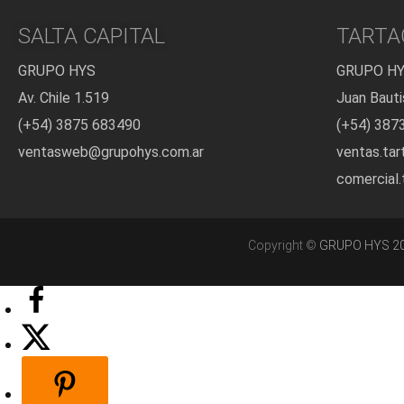
SALTA CAPITAL
TARTA
GRUPO HYS
GRUPO H
Av. Chile 1.519
Juan Bauti
(+54) 3875 683490
(+54) 387
ventasweb@grupohys.com.ar
ventas.ta
comercial
Copyright ©
GRUPO HYS 2021