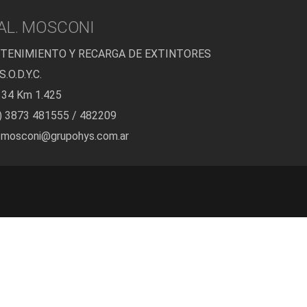
AL. MOSCONI
TENIMIENTO Y RECARGA DE EXTINTORES
.O.D.Y.C.
 34 Km 1.425
) 3873 481555 / 482209
.mosconi@grupohys.com.ar