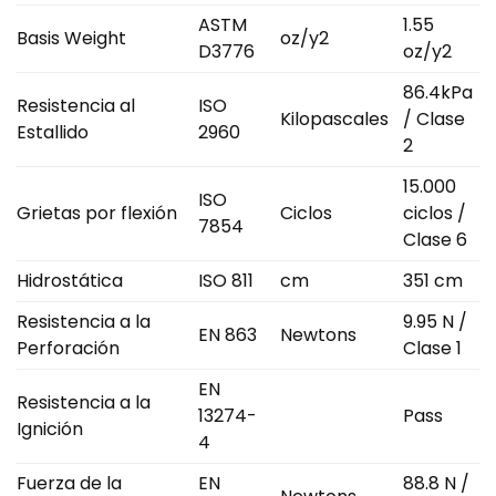
ASTM
1.55
Basis Weight
oz/y2
D3776
oz/y2
86.4kPa
Resistencia al
ISO
Kilopascales
/ Clase
Estallido
2960
2
15.000
ISO
Grietas por flexión
Ciclos
ciclos /
7854
Clase 6
Hidrostática
ISO 811
cm
351 cm
Resistencia a la
9.95 N /
EN 863
Newtons
Perforación
Clase 1
EN
Resistencia a la
13274-
Pass
Ignición
4
Fuerza de la
EN
88.8 N /