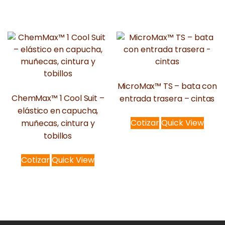
MicroMax™ TS – bata con
ChemMax™ 1 Cool Suit –
entrada trasera – cintas
elástico en capucha,
Cotizar
Quick View
muñecas, cintura y
tobillos
Cotizar
Quick View