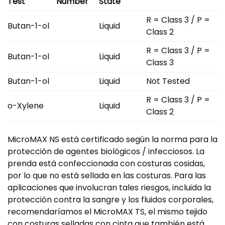
Test
Number
State
R = Class 3 / P =
Butan-1-ol
Liquid
Class 2
R = Class 3 / P =
Butan-1-ol
Liquid
Class 3
Butan-1-ol
Liquid
Not Tested
R = Class 3 / P =
o-Xylene
Liquid
Class 2
MicroMAX NS está certificado según la norma para la
protección de agentes biológicos / infecciosos. La
prenda está confeccionada con costuras cosidas,
por lo que no está sellada en las costuras. Para las
aplicaciones que involucran tales riesgos, incluida la
protección contra la sangre y los fluidos corporales,
recomendaríamos el MicroMAX TS, el mismo tejido
con costuras selladas con cinta que también está