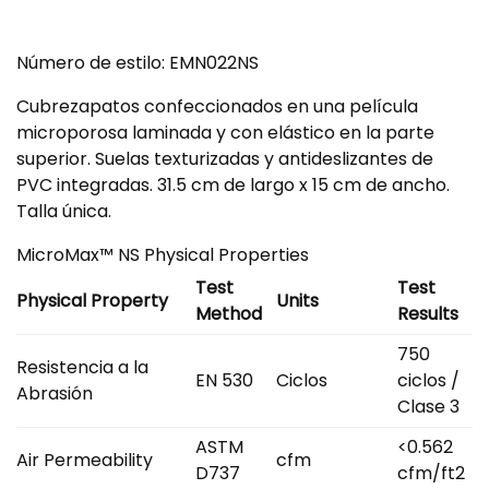
Número de estilo: EMN022NS
Cubrezapatos confeccionados en una película
microporosa laminada y con elástico en la parte
superior. Suelas texturizadas y antideslizantes de
PVC integradas. 31.5 cm de largo x 15 cm de ancho.
Talla única.
MicroMax™ NS Physical Properties
Test
Test
Physical Property
Units
Method
Results
750
Resistencia a la
EN 530
Ciclos
ciclos /
Abrasión
Clase 3
ASTM
<0.562
Air Permeability
cfm
D737
cfm/ft2