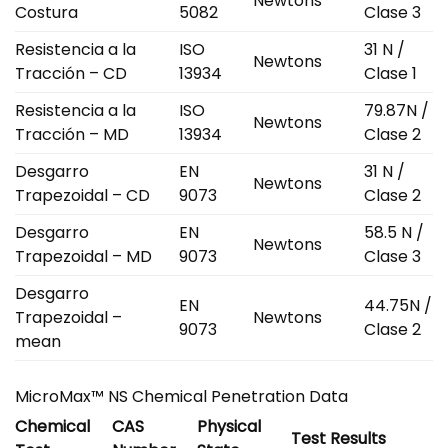
Newtons
Costura
5082
Clase 3
Resistencia a la
ISO
31 N /
Newtons
Tracción – CD
13934
Clase 1
Resistencia a la
ISO
79.87N /
Newtons
Tracción – MD
13934
Clase 2
Desgarro
EN
31 N /
Newtons
Trapezoidal – CD
9073
Clase 2
Desgarro
EN
58.5 N /
Newtons
Trapezoidal – MD
9073
Clase 3
Desgarro
EN
44.75N /
Trapezoidal –
Newtons
9073
Clase 2
mean
MicroMax™ NS Chemical Penetration Data
Chemical
CAS
Physical
Test Results