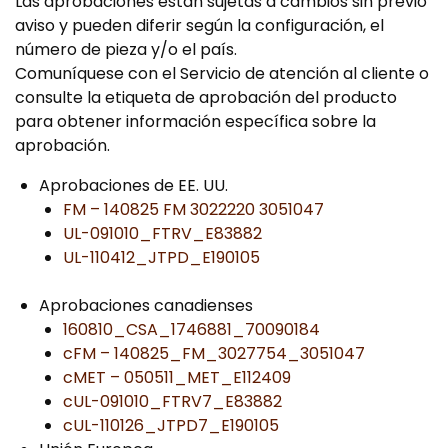
Las aprobaciones están sujetas a cambios sin previo
aviso y pueden diferir según la configuración, el
número de pieza y/o el país.
Comuníquese con el Servicio de atención al cliente o
consulte la etiqueta de aprobación del producto
para obtener información específica sobre la
aprobación.
Aprobaciones de EE. UU.
FM – 140825 FM 3022220 3051047
UL-091010_FTRV_E83882
UL-110412_JTPD_E190105
Aprobaciones canadienses
160810_CSA_1746881_70090184
cFM – 140825_FM_3027754_3051047
cMET – 050511_MET_E112409
cUL-091010_FTRV7_E83882
cUL-110126_JTPD7_E190105