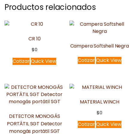
Productos relacionados
CR 10
Campera Softshell Negra
$
0
Cotizar
Quick View
Cotizar
Quick View
MATERIAL WINCH
$
0
DETECTOR MONOGÁS
PORTÁTIL SGT Detector
Cotizar
Quick View
monogás portátil SGT