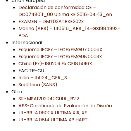
Unión Europea
Declaración de conformidad CE –
DC0748011_00 Ultima XE 2016-04-13_en
EXAMEN – DMT02ATEXE202X
Marino (ABS) – 140516_ABS_14-GS1884892-
PDA
Internacional
Esquema IECEx – IECExFMG07.0006X
Esquema IECEx – IECExFMG08.0003X
China (Ex)-180209 Ex CE18.5016X
EAC TR-CU
India – 151124_CER_S
Sudáfrica (SANS)
Otro
SIL-MSA1202040C001_R2.2
ABS-Certificado de Evaluación de Diseño
UL-BR 14.0600X ULTIMA XIR, XE
UL-BR 14.0814 ULTIMA XP HART