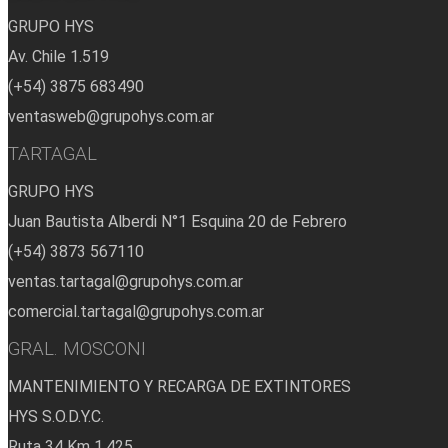
GRUPO HYS
Av. Chile 1.519
(+54) 3875 683490
ventasweb@grupohys.com.ar
TARTAGAL
GRUPO HYS
Juan Bautista Alberdi N°1 Esquina 20 de Febrero
(+54) 3873 567110
ventas.tartagal@grupohys.com.ar
comercial.tartagal@grupohys.com.ar
GRAL. MOSCONI
MANTENIMIENTO Y RECARGA DE EXTINTORES
HYS S.O.D.Y.C.
Ruta 34 Km 1.425