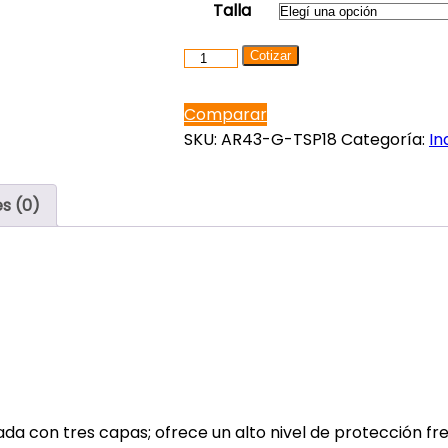
Talla
ARC
Cotizar
43
–
Comparar
Manoplas
SKU:
AR43-G-TSP18
Categoría:
In
cantidad
s (0)
a con tres capas; ofrece un alto nivel de protección fre