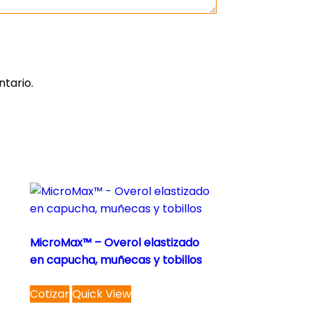
tario.
MicroMax™ – Overol elastizado
en capucha, muñecas y tobillos
This
Cotizar
Quick View
product