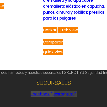
cremallera y solapa cubre
ew
cremallera; elástico en capucha,
puños, cintura y tobillos; presillas
para los pulgares
This
Cotizar
Quick View
product
has
Comparar
multiple
variants.
Quick View
The
options
may
 nuestras redes y nuestras sucursales | GRUPO HYS Seguridad Ind
be
chosen
SUCURSALES
on
the
Facebook
Instagram
product
page