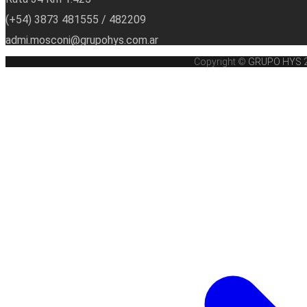
(+54) 3873 481555 / 482209
admi.mosconi@grupohys.com.ar
Copyright ©
GRUPO HYS 202