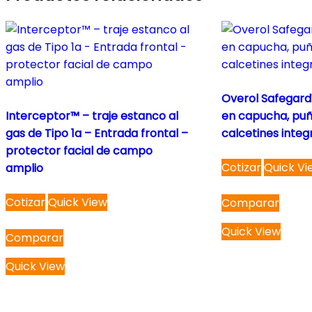
Overol Safegard
Interceptor™ – traje estanco al
en capucha, puño
gas de Tipo 1a – Entrada frontal –
calcetines inte
protector facial de campo
This
Cotizar
Quick Vi
amplio
product
This
has
Cotizar
Quick View
Comparar
product
multiple
has
variants.
Quick View
Comparar
multiple
The
variants.
options
Quick View
The
may
options
be