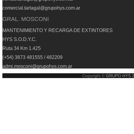
comercial.tartagal@grupohys.com.ar
GRAL. MOSCONI
MANTENIMIENTO Y RECARGA DE EXTINTORES
HYS S.O.D.Y.C.
Ruta 34 Km 1.425
(+54) 3873 481555 / 482209
admi.mosconi@grupohys.com.ar
Copyright ©
GRUPO HYS 202