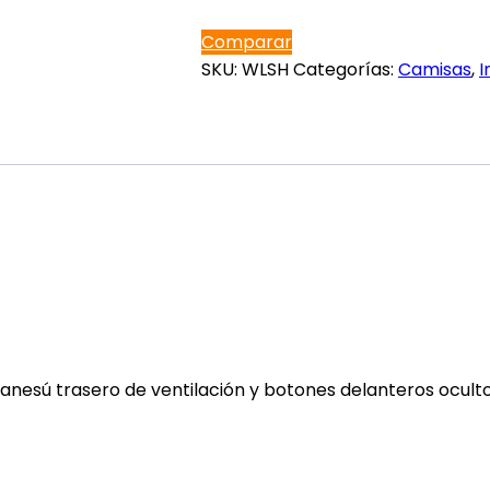
Wildland
Fire
Comparar
cantidad
SKU:
WLSH
Categorías:
Camisas
,
I
canesú trasero de ventilación y botones delanteros ocult