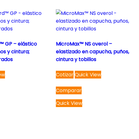
™ GP – elástico
MicroMax™ NS overol –
s y cintura;
elastizado en capucha, puños,
grados
cintura y tobillos
This
ew
Cotizar
Quick View
product
has
Comparar
multiple
variants.
Quick View
The
options
may
be