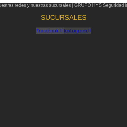
chosen
nuestras redes y nuestras sucursales | GRUPO HYS Seguridad In
on
the
SUCURSALES
product
page
Facebook
Instagram