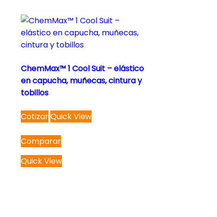
ChemMax™ 1 Cool Suit – elástico
en capucha, muñecas, cintura y
tobillos
This
Cotizar
Quick View
product
has
Comparar
multiple
variants.
Quick View
The
options
may
be