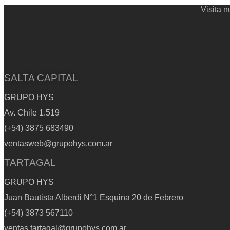
may
chosen
Visita 
be
on
chosen
the
on
product
the
page
product
page
SALTA CAPITAL
GRUPO HYS
Av. Chile 1.519
(+54) 3875 683490
ventasweb@grupohys.com.ar
TARTAGAL
GRUPO HYS
Juan Bautista Alberdi N°1 Esquina 20 de Febrero
(+54) 3873 567110
ventas.tartagal@grupohys.com.ar