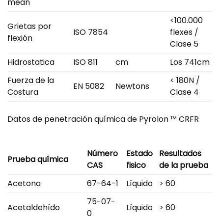
mean
<100.000
Grietas por
ISO 7854
flexes /
flexión
Clase 5
Hidrostatica
ISO 811
cm
Los 741cm
Fuerza de la
< 180N /
EN 5082
Newtons
Costura
Clase 4
Datos de penetración química de Pyrolon ™ CRFR
Número
Estado
Resultados
Prueba química
CAS
fisico
de la prueba
Acetona
67-64-1
Líquido
> 60
75-07-
Acetaldehído
Líquido
> 60
0