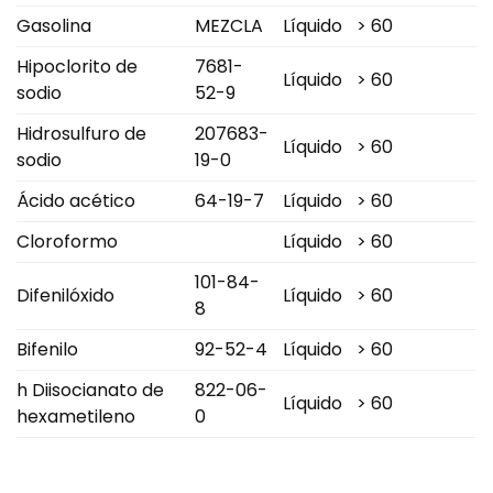
Gasolina
MEZCLA
Líquido
> 60
Hipoclorito de
7681-
Líquido
> 60
sodio
52-9
Hidrosulfuro de
207683-
Líquido
> 60
sodio
19-0
Ácido acético
64-19-7
Líquido
> 60
Cloroformo
Líquido
> 60
101-84-
Difenilóxido
Líquido
> 60
8
Bifenilo
92-52-4
Líquido
> 60
h Diisocianato de
822-06-
Líquido
> 60
hexametileno
0