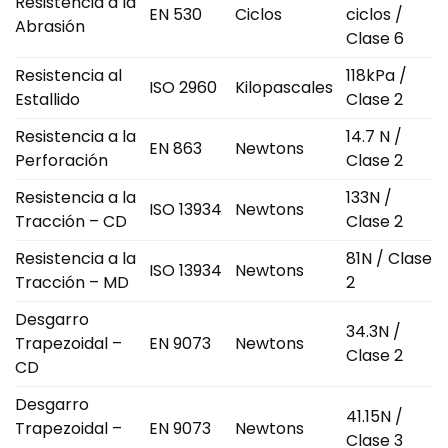
Resistencia a la
EN 530
Ciclos
ciclos /
Abrasión
Clase 6
Resistencia al
118kPa /
ISO 2960
Kilopascales
Estallido
Clase 2
Resistencia a la
14.7 N /
EN 863
Newtons
Perforación
Clase 2
Resistencia a la
133N /
ISO 13934
Newtons
Tracción – CD
Clase 2
Resistencia a la
81N / Clase
ISO 13934
Newtons
Tracción – MD
2
Desgarro
34.3N /
Trapezoidal –
EN 9073
Newtons
Clase 2
CD
Desgarro
41.15N /
Trapezoidal –
EN 9073
Newtons
Clase 3