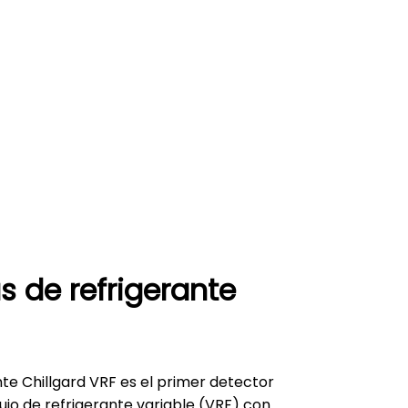
s de refrigerante
nte Chillgard VRF es el primer detector
lujo de refrigerante variable (VRF) con