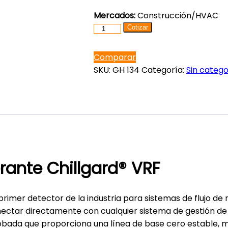
Mercados:
Construcción/HVAC
Detector
Cotizar
de
fugas
Comparar
de
SKU:
GH 134
Categoría:
Sin catego
refrigerante
Chillgard®
VRF
cantidad
erante Chillgard® VRF
 primer detector de la industria para sistemas de flujo de
nectar directamente con cualquier sistema de gestión de 
bada que proporciona una línea de base cero estable, mi