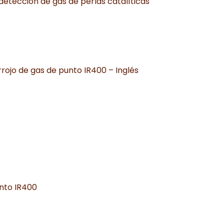
 detección de gas de perlas catalíticas
rrojo de gas de punto IR400 – Inglés
unto IR400