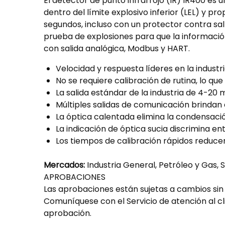
El detector de punto infrarrojo (IR) IR400 e
dentro del límite explosivo inferior (LEL) y p
segundos, incluso con un protector contra sa
prueba de explosiones para que la informaci
con salida analógica, Modbus y HART.
Velocidad y respuesta líderes en la industr
No se requiere calibración de rutina, lo q
La salida estándar de la industria de 4-20
Múltiples salidas de comunicación brindan
La óptica calentada elimina la condensaci
La indicación de óptica sucia discrimina entr
Los tiempos de calibración rápidos reducen
Mercados:
Industria General, Petróleo y Gas, S
APROBACIONES
Las aprobaciones están sujetas a cambios sin p
Comuníquese con el Servicio de atención al c
aprobación.