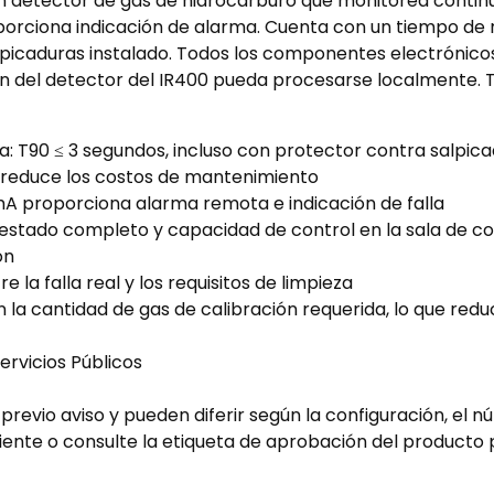
s un detector de gas de hidrocarburo que monitorea cont
roporciona indicación de alarma. Cuenta con un tiempo de 
lpicaduras instalado. Todos los componentes electrónic
ón del detector del IR400 pueda procesarse localmente. 
ia: T90 ≤ 3 segundos, incluso con protector contra salpic
ue reduce los costos de mantenimiento
 mA proporciona alarma remota e indicación de falla
 estado completo y capacidad de control en la sala de co
ón
e la falla real y los requisitos de limpieza
 la cantidad de gas de calibración requerida, lo que red
ervicios Públicos
revio aviso y pueden diferir según la configuración, el nú
liente o consulte la etiqueta de aprobación del producto