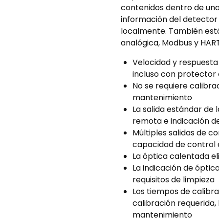
contenidos dentro de una
información del detector
localmente. También está
analógica, Modbus y HART
Velocidad y respuesta l
incluso con protector 
No se requiere calibra
mantenimiento
La salida estándar de
remota e indicación de
Múltiples salidas de 
capacidad de control e
La óptica calentada e
La indicación de óptica 
requisitos de limpieza
Los tiempos de calibr
calibración requerida,
mantenimiento