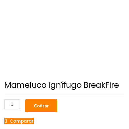
Mameluco Ignífugo BreakFire
Cotizar
Comparar