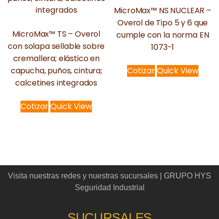
MicroMax™ NS NUCLEAR –
Overol de Tipo 5 y 6 que
MicroMax™ TS – Overol
cumple con la norma EN
con solapa sellable sobre
1073-1
cremallera; elástico en
capucha, puños, cintura;
Cotizar
Quick View
calcetines integrados
Cotizar
Quick View
Visita nuestras redes y nuestras sucursales | GRUPO HYS
Seguridad Industrial
SUCURSALES