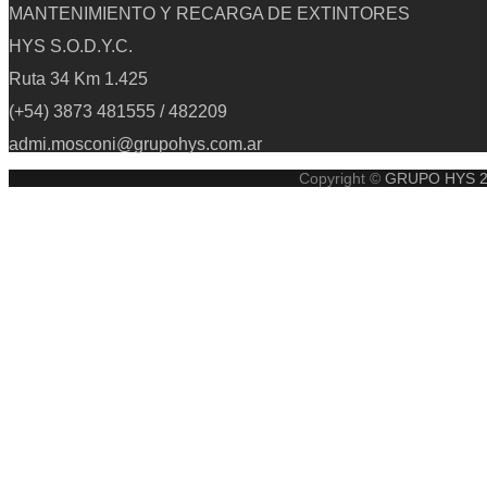
MANTENIMIENTO Y RECARGA DE EXTINTORES
HYS S.O.D.Y.C.
Ruta 34 Km 1.425
(+54) 3873 481555 / 482209
admi.mosconi@grupohys.com.ar
Copyright ©
GRUPO HYS 202