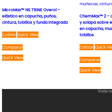
MicroMax™ NS TRINE Overol –
elástico en capucha, puños,
ChemMax™ 2 – d
cintura, tobillos y funda integrada
y solapa sobre el
en capucha, muñ
This
Cotizar
Quick View
tobillos
product
has
This
Cotizar
Quick Vi
Comparar
multiple
product
variants.
has
Quick View
Comparar
The
multiple
options
variants.
Quick View
may
The
be
options
chosen
may
Visita 
on
be
the
chosen
product
on
page
the