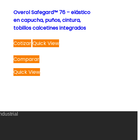
Overol Safegard™ 76 – elástico
en capucha, puños, cintura,
tobillos calcetines integrados
This
Cotizar
Quick View
product
has
Comparar
multiple
variants.
Quick View
The
options
may
be
chosen
dustrial
on
the
product
page