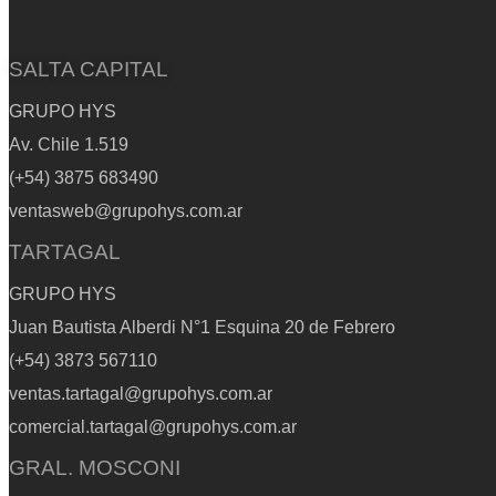
product
page
SALTA CAPITAL
GRUPO HYS
Av. Chile 1.519
(+54) 3875 683490
ventasweb@grupohys.com.ar
TARTAGAL
GRUPO HYS
Juan Bautista Alberdi N°1 Esquina 20 de Febrero
(+54) 3873 567110
ventas.tartagal@grupohys.com.ar
comercial.tartagal@grupohys.com.ar
GRAL. MOSCONI