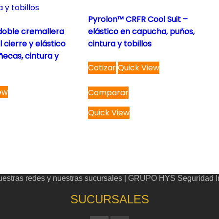
Pyrolon™ CRFR Cool Suit –
oble cremallera
elástico en capucha, puños,
 cierre y elástico
cintura y tobillos
ecas, cintura y
This
Cotizar
Quick View
product
has
ew
Comparar
multiple
variants.
Quick View
The
options
may
be
chosen
nuestras redes y nuestras sucursales | GRUPO HYS Seguridad In
on
the
SUCURSALES
product
page