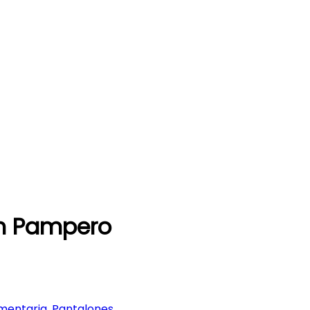
an Pampero
mentaria
,
Pantalones