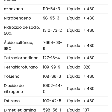
n-hexano
110-54-3
Líquido
> 480
Nitrobenceno
98-95-3
Líquido
> 480
Hidróxido de sodio,
1310-73-2
Líquido
> 480
50%
Ácido sulfúrico,
7664-93-
Líquido
> 480
98%
9
Tetracloroetileno
127-18-4
Líquido
> 480
Tetrahidrofurano
109-99-9
Líquido
320
Tolueno
108-88-3
Líquido
> 480
Dioxido de
10102-44-
Líquido
> 480
nitrogeno
0
Estireno
100-42-5
Líquido
> 480
Dimetiletilamina
598-56-1
Líquido
137