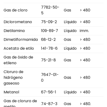
7782-50-
Gas de cloro
Gas
> 480
5
Diclorometano
75-09-2
Líquido
> 480
Dietilamina
109-89-7
Líquido
imm.
Dimetilformamida
68-12-2
Gas
> 480
Acetato de etilo
141-78-6
Líquido
> 480
Gas de óxido de
75-21-8
Gas
> 480
etileno
Cloruro de
7647-01-
hidrógeno
Gas
> 480
0
gaseoso
Metanol
67-56-1
Líquido
> 480
Gas de cloruro de
74-87-3
Gas
> 480.
metilo