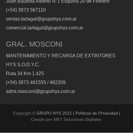
Juan Bautista Alberdi N°1 Esquina 20 de Febrero
(+54) 3873 567110
ventas.tartagal@grupohys.com.ar
comercial.tartagal@grupohys.com.ar
GRAL. MOSCONI
MANTENIMIENTO Y RECARGA DE EXTINTORES
HYS S.O.D.Y.C.
Ruta 34 Km 1.425
(+54) 3873 481555 / 482209
admi.mosconi@grupohys.com.ar
Copyright ©
GRUPO HYS 2021 | Políticas de Privacidad |
Creado por
MKT Soluciones Digitales