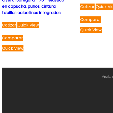
Overol Safegard™ 76 – elástico
en capucha, puños, cintura,
Cotizar
Quick Vi
tobillos calcetines integrados
Comparar
Cotizar
Quick View
Quick View
Comparar
Quick View
Visita