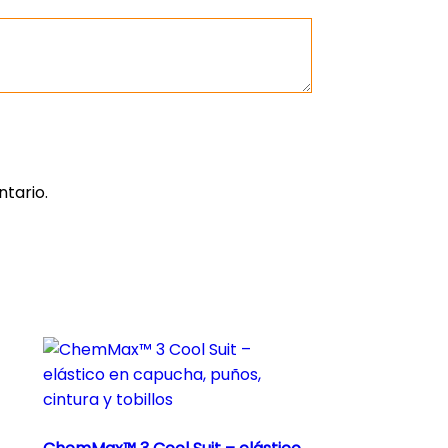
tario.