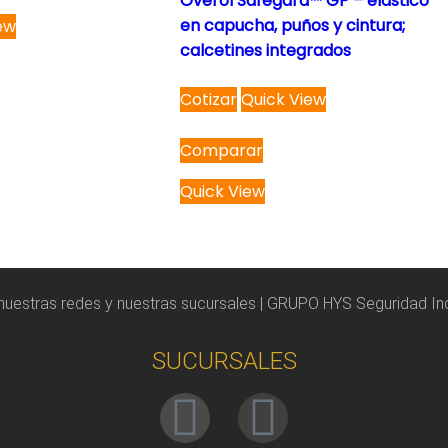
Overol Safegard™ GP – elástico
en capucha, puños y cintura;
ew
calcetines integrados
Cotizar
Quick View
Comparar
Quick View
 nuestras redes y nuestras sucursales | GRUPO HYS Seguridad Ind
SUCURSALES