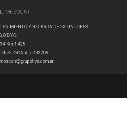
L. MOSCONI
ENIMIENTO Y RECARGA DE EXTINTORES
.O.D.Y.C.
 34 Km 1.425
) 3873 481555 / 482209
.mosconi@grupohys.com.ar