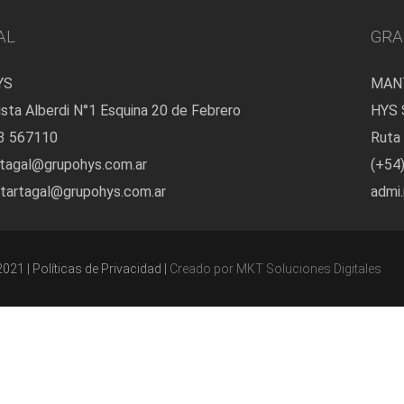
AL
GRA
YS
MANT
ista Alberdi N°1 Esquina 20 de Febrero
HYS S
73 567110
Ruta
rtagal@grupohys.com.ar
(+54
.tartagal@grupohys.com.ar
admi
1 | Políticas de Privacidad |
Creado por
MKT Soluciones Digitales