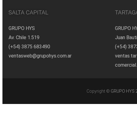
SALTA CAPITAL
TARTAG
GRUPO HYS
GRUPO H
Av. Chile 1.519
Juan Baut
(+54) 3875 683490
(+54) 38
ventasweb@grupohys.com.ar
ventas.ta
comercial
Copyright ©
GRUPO HYS 202