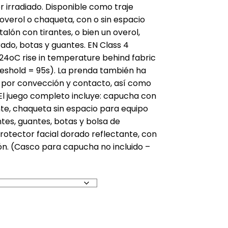
r irradiado. Disponible como traje
 overol o chaqueta, con o sin espacio
alón con tirantes, o bien un overol,
ado, botas y guantes. EN Class 4
 24oC rise in temperature behind fabric
threshold = 95s). La prenda también ha
 por convección y contacto, así como
 El juego completo incluye: capucha con
nte, chaqueta sin espacio para equipo
ntes, guantes, botas y bolsa de
tector facial dorado reflectante, con
ón. (Casco para capucha no incluido –