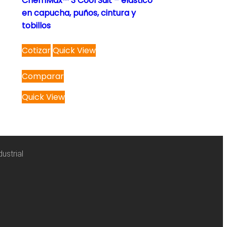
ChemMax™ 3 Cool Suit – elástico
en capucha, puños, cintura y
tobillos
Cotizar
Quick View
Comparar
Quick View
ustrial